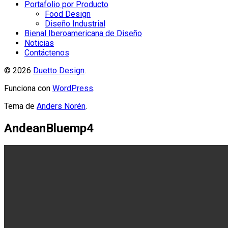
Portafolio por Producto
Food Design
Diseño Industrial
Bienal Iberoamericana de Diseño
Noticias
Contáctenos
© 2026
Duetto Design
.
Funciona con
WordPress
.
Tema de
Anders Norén
.
AndeanBluemp4