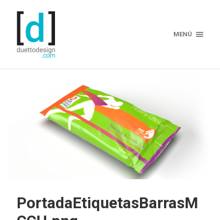
MENÚ
PortadaEtiquetasBarrasM