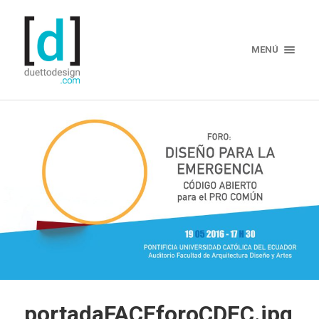
MENÚ
portadaFACEforoCDEC.jpg