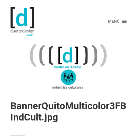
MENÚ
BannerQuitoMulticolor3FB
IndCult.jpg