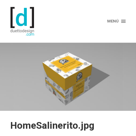
MENÚ
HomeSalinerito.jpg